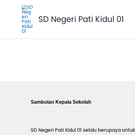
Skip
to
SD Negeri Pati Kidul 01
content
Profil SD Negeri Pati Kidul 01
Sambutan Kepala Sekolah
SD Negeri Pati Kidul 01 selalu berupaya unt