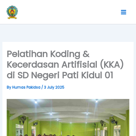
Skip
to
content
Pelatihan Koding &
Kecerdasan Artifisial (KKA)
di SD Negeri Pati Kidul 01
By
Humas Pakidsa
/
3 July 2025