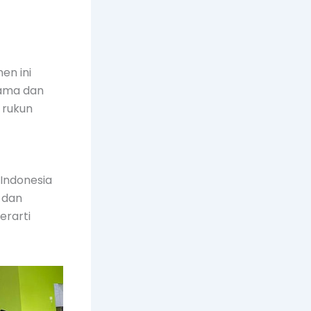
en ini
sama dan
 rukun
Indonesia
 dan
erarti