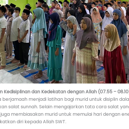
Kedisiplinan dan Kedekatan dengan Allah (07.55 – 08.10
 berjamaah menjadi latihan bagi murid untuk disiplin dal
n salat sunnah. Selain mengajarkan tata cara salat yan
i juga membiasakan murid untuk memulai hari dengan ener
atkan diri kepada Allah SWT.