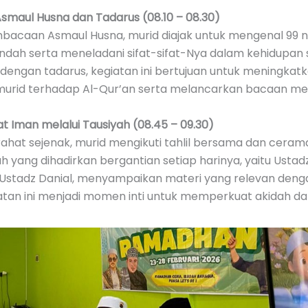
smaul Husna dan Tadarus (08.10 – 08.30)
mbacaan Asmaul Husna, murid diajak untuk mengenal 9
indah serta meneladani sifat-sifat-Nya dalam kehidupan s
 dengan tadarus, kegiatan ini bertujuan untuk meningkat
murid terhadap Al-Qur’an serta melancarkan bacaan me
 Iman melalui Tausiyah (08.45 – 09.30)
irahat sejenak, murid mengikuti tahlil bersama dan cera
yang dihadirkan bergantian setiap harinya, yaitu Ustadz
n Ustadz Danial, menyampaikan materi yang relevan deng
atan ini menjadi momen inti untuk memperkuat akidah da