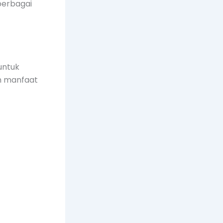
berbagai
untuk
n manfaat