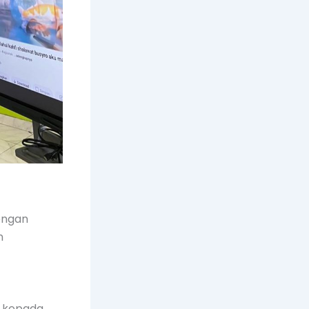
engan
n
d kepada