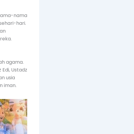
9 nama-nama
ehari-hari.
kan
reka.
mah agama.
 Edi, Ustadz
an usia
n iman.