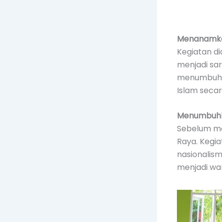
Menanamkan
Kegiatan d
menjadi sa
menumbuhkan
Islam secar
Menumbuhka
Sebelum me
Raya. Kegia
nasionalis
menjadi wa