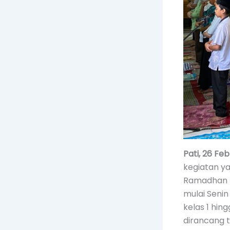
Pati, 26 Fe
kegiatan y
Ramadhan t
mulai Senin
kelas 1 hin
dirancang t