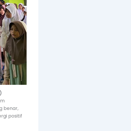
)
am
g benar,
gi positif