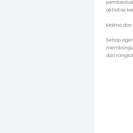
pembentukan
aktivitas k
Makna dan M
Setiap agen
membangun 
dari rangk