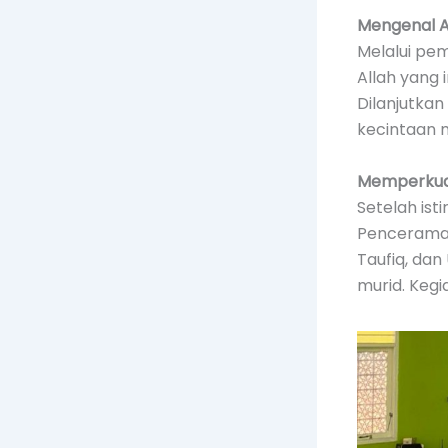
Mengenal A
Melalui pe
Allah yang 
Dilanjutkan
kecintaan 
Memperkuat
Setelah ist
Penceramah 
Taufiq, da
murid. Kegi