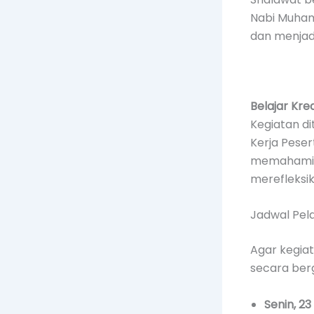
Nabi Muham
dan menjadi
Belajar Kreat
Kegiatan d
Kerja Peser
memahami n
merefleksik
Jadwal Pel
Agar kegia
secara bergi
Senin, 23