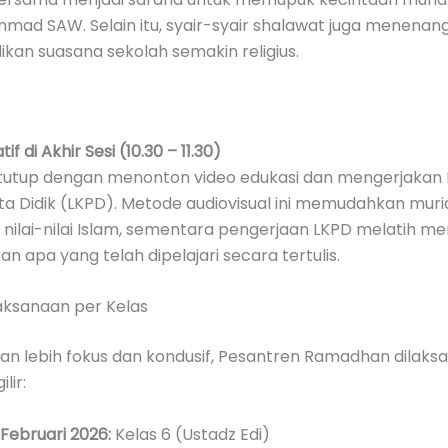
mad SAW. Selain itu, syair-syair shalawat juga menenang
kan suasana sekolah semakin religius.
if di Akhir Sesi (10.30 – 11.30)
itutup dengan menonton video edukasi dan mengerjakan
ta Didik (LKPD). Metode audiovisual ini memudahkan muri
ilai-nilai Islam, sementara pengerjaan LKPD melatih me
an apa yang telah dipelajari secara tertulis.
aksanaan per Kelas
tan lebih fokus dan kondusif, Pesantren Ramadhan dilaks
lir:
 Februari 2026:
Kelas 6 (Ustadz Edi)