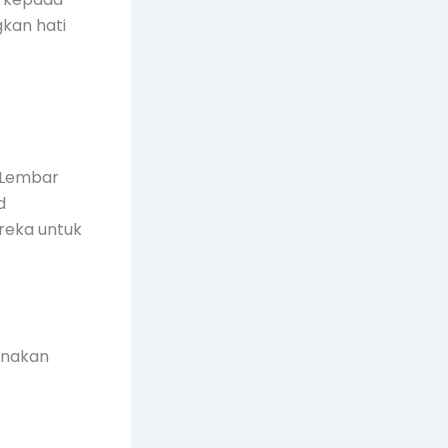
kan hati
 Lembar
d
reka untuk
anakan