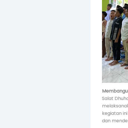
Membangun 
Salat Dhuha
melaksanaka
kegiatan in
dan mendek