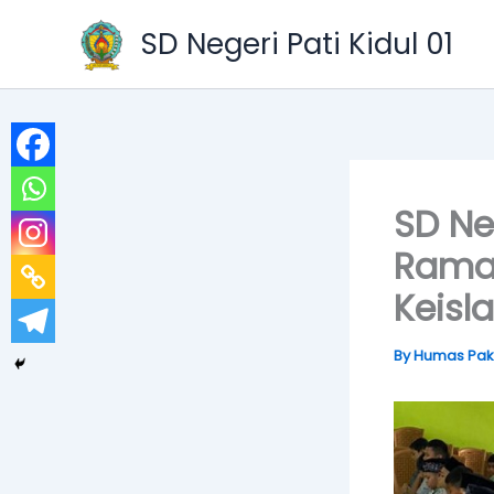
Skip
SD Negeri Pati Kidul 01
to
content
SD Ne
Ramad
Keisl
By
Humas Pak