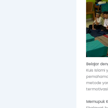
Belajar den
Kuis Islami
pemahaman 
metode yan
termotivasi
Memupuk Kec
Shalawat b